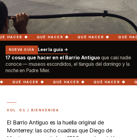
ER ◆
QUÉ HACER ◆
QUÉ HACER ◆
QUÉ HACER ◆
Leer la guía →
NUEVA GUÍA
17 cosas que hacer en el Barrio Antiguo
que casi nadie
conoce — museos escondidos, el tianguis del domingo y la
noche en Padre Mier.
 HACER ◆
QUÉ HACER ◆
QUÉ HACER ◆
QUÉ HACE
VOL. 01 / BIENVENIDA
El Barrio Antiguo es la huella original de
Monterrey: las ocho cuadras que Diego de