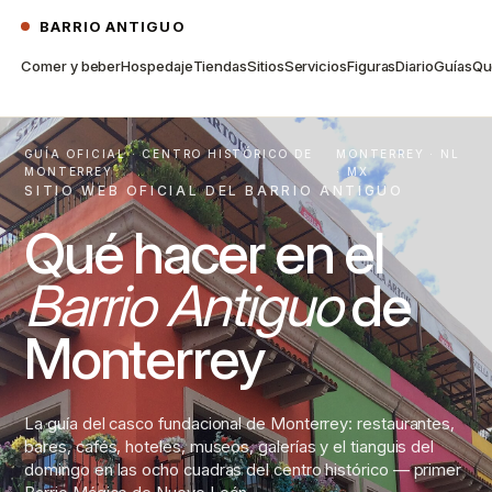
BARRIO ANTIGUO
Comer y beber
Hospedaje
Tiendas
Sitios
Servicios
Figuras
Diario
Guías
Qu
GUÍA OFICIAL · CENTRO HISTÓRICO DE
MONTERREY · NL
MONTERREY
· MX
SITIO WEB OFICIAL DEL BARRIO ANTIGUO
Qué hacer en el
Barrio Antiguo
de
Monterrey
La guía del casco fundacional de Monterrey: restaurantes,
bares, cafés, hoteles, museos, galerías y el tianguis del
domingo en las ocho cuadras del centro histórico — primer