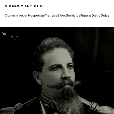
BARRIO ANTIGUO
Comer y beber
Hospedaje
Tiendas
Sitios
Servicios
Figuras
Diario
Guías