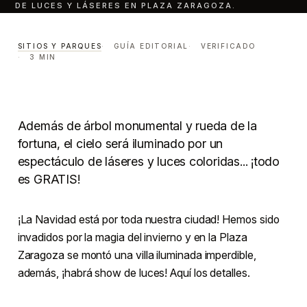
DE LUCES Y LÁSERES EN PLAZA ZARAGOZA.
Habrá show navideño de
luces y láseres en Plaza
SITIOS Y PARQUES
GUÍA EDITORIAL
VERIFICADO
3 MIN
Zaragoza.
SITIOS Y PARQUES
LECTURA · 3 MIN
CENTRO · MONTERREY
Además de árbol monumental y rueda de la
fortuna, el cielo será iluminado por un
espectáculo de láseres y luces coloridas... ¡todo
es GRATIS!
¡La Navidad está por toda nuestra ciudad! Hemos sido
invadidos por la magia del invierno y en la Plaza
Zaragoza se montó una villa iluminada imperdible,
además, ¡habrá show de luces! Aquí los detalles.