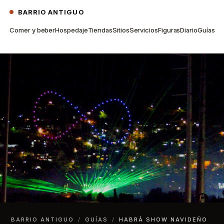
BARRIO ANTIGUO
Comer y beber
Hospedaje
Tiendas
Sitios
Servicios
Figuras
Diario
Guías
BARRIO ANTIGUO
/
GUÍAS
/
HABRÁ SHOW NAVIDEÑO