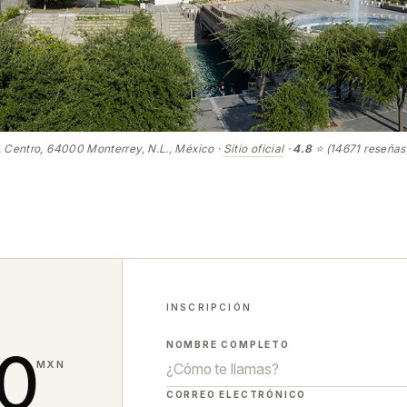
 Centro, 64000 Monterrey, N.L., México ·
Sitio oficial
·
4.8
⭐ (14671 reseñas
INSCRIPCIÓN
0
NOMBRE COMPLETO
MXN
CORREO ELECTRÓNICO