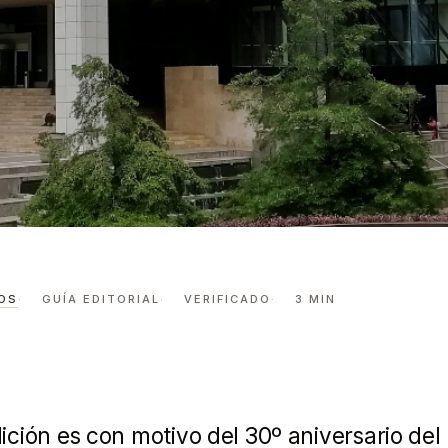
EN EL PREMIO MUSEO DE HISTORIA MEXICANA.
l pesos en el
OS
GUÍA EDITORIAL
VERIFICADO
3 MIN
o de Histori
dición es con motivo del 30º aniversario de