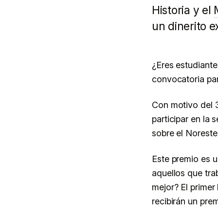
Mexicana.
Historia y el
un dinerito e
CULTURA Y EVENTOS
LECTURA · 3 MIN
CENTRO · 
¿Eres estudiante,
convocatoria par
Con motivo del 3
participar en la
sobre el Norest
Este premio es u
aquellos que tra
mejor? El primer
recibirán un pre