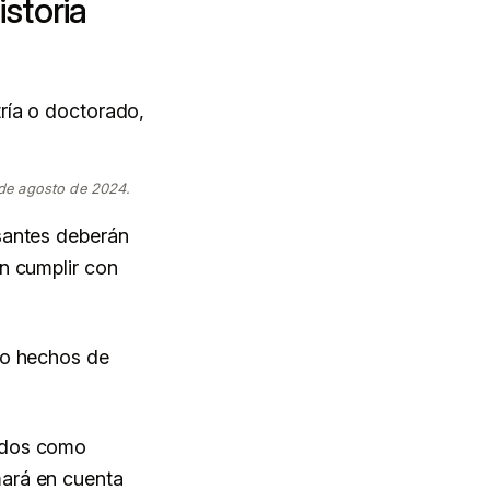
storia
ría o doctorado,
 de agosto de 2024.
santes deberán
n cumplir con
do hechos de
tados como
mará en cuenta