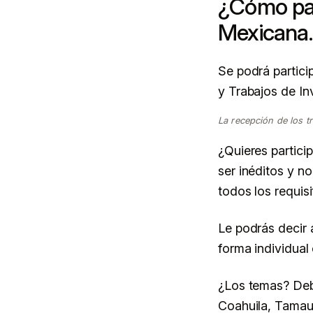
¿Cómo par
Mexicana.
Se podrá partici
y Trabajos de In
La recepción de los t
¿Quieres partici
ser inéditos y n
todos los requis
Le podrás decir 
forma individual
¿Los temas? Deb
Coahuila, Tamau