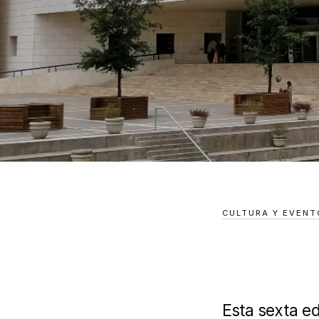
BARRIO ANTIGUO
/
GUÍAS
/
GANA 100 MIL PESOS 
Gana 100 mi
CULTURA Y EVENT
Premio Muse
Esta sexta e