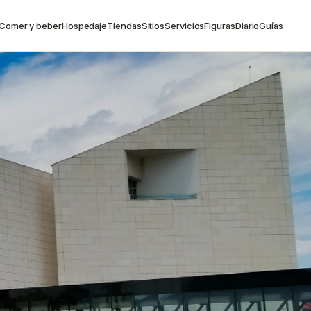
Comer y beber
Hospedaje
Tiendas
Sitios
Servicios
Figuras
Diario
Guías