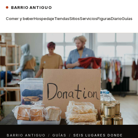
BARRIO ANTIGUO
Comer y beber
Hospedaje
Tiendas
Sitios
Servicios
Figuras
Diario
Guías
BARRIO ANTIGUO
/
GUÍAS
/
SEIS LUGARES DONDE