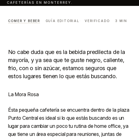
CAFETERÍAS EN MONTERREY.
Guía de las mejores
cafeterías en Monterrey.
COMER Y BEBER
GUÍA EDITORIAL
VERIFICADO
3 MIN
COMER Y BEBER
LECTURA · 3 MIN
CENTRO · MONTERREY
No cabe duda que es la bebida predilecta de la
mayoría, y ya sea que te guste negro, caliente,
frio, con o sin azúcar, estamos seguros que
estos lugares tienen lo que estás buscando.
La Mora Rosa
Ésta pequeña cafetería se encuentra dentro de la plaza
Punto Central es ideal si lo que estás buscando es un
lugar para cambiar un poco tu rutina de home office, ya
que tiene un área especial para reuniones, juntas de