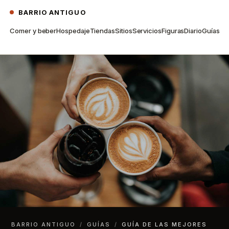
BARRIO ANTIGUO
Comer y beber
Hospedaje
Tiendas
Sitios
Servicios
Figuras
Diario
Guías
BARRIO ANTIGUO
/
GUÍAS
/
GUÍA DE LAS MEJORES