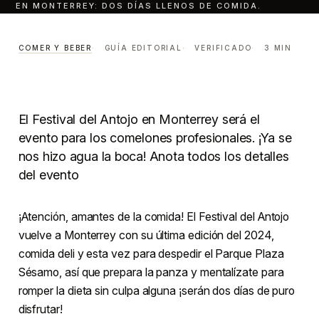
EN MONTERREY: DOS DÍAS LLENOS DE COMIDA.
Festival del Antojo en
Monterrey
dos días llenos
COMER Y BEBER
GUÍA EDITORIAL
VERIFICADO
3 MIN
de comida.
COMER Y BEBER
LECTURA · 3 MIN
CENTRO · MONTERREY
El Festival del Antojo en Monterrey será el
evento para los comelones profesionales. ¡Ya se
nos hizo agua la boca! Anota todos los detalles
del evento
¡Atención, amantes de la comida! El Festival del Antojo
vuelve a Monterrey con su última edición del 2024,
comida deli y esta vez para despedir el Parque Plaza
Sésamo, así que prepara la panza y mentalízate para
romper la dieta sin culpa alguna ¡serán dos días de puro
disfrutar!