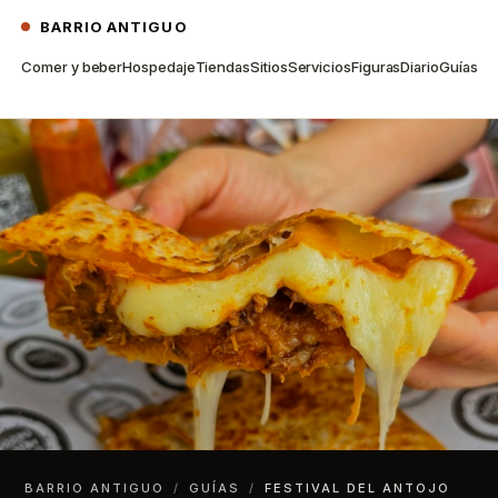
BARRIO ANTIGUO
Comer y beber
Hospedaje
Tiendas
Sitios
Servicios
Figuras
Diario
Guías
BARRIO ANTIGUO
/
GUÍAS
/
FESTIVAL DEL ANTOJO