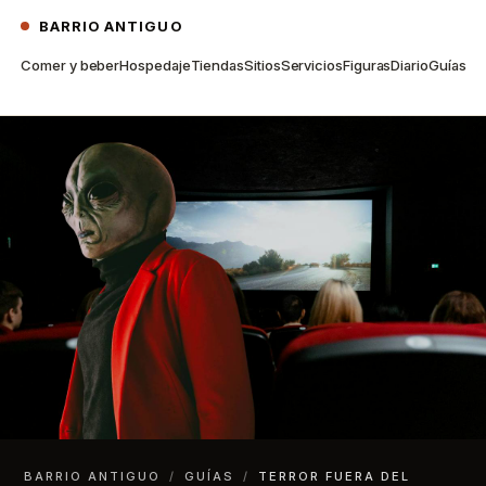
BARRIO ANTIGUO
Comer y beber
Hospedaje
Tiendas
Sitios
Servicios
Figuras
Diario
Guías
BARRIO ANTIGUO
/
GUÍAS
/
TERROR FUERA DEL