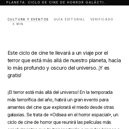
PLANETA: CICLO DE CINE DE HORROR GALÁCTI…
Terror fuera del planeta
ciclo de cine de horror
CULTURA Y EVENTOS
GUÍA EDITORIAL
VERIFICADO
3 MIN
galáctico gratis para esta
temporada de miedo.
CULTURA Y EVENTOS
LECTURA · 3 MIN
Este ciclo de cine te llevará a un viaje por el
CENTRO · MONTERREY
terror que está más allá de nuestro planeta, hacia
lo más profundo y oscuro del universo. ¡Y es
gratis!
¡El terror está más allá del universo! En la temporada
más terrorífica del año, habrá un gran evento para
amantes del cine que explorará el miedo desde otras
galaxias. Se trata de «Odisea en el horror espacial», un
ciclo de cine de horror que reunirá las películas más