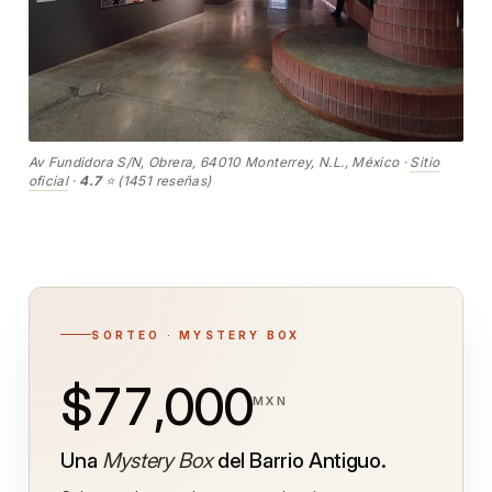
Av Fundidora S/N, Obrera, 64010 Monterrey, N.L., México ·
Sitio
oficial
·
4.7
⭐ (1451 reseñas)
SORTEO · MYSTERY BOX
$77,000
MXN
Una
Mystery Box
del Barrio Antiguo.