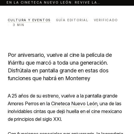
EN LA CINETECA NUEVO LEÓN: REVIVE LA…
Estará Amores Perros en la
Cineteca Nuevo León
CULTURA Y EVENTOS
GUÍA EDITORIAL
VERIFICADO
3 MIN
revive la película que marcó
el cine mexicano hace 25
años.
Por aniversario, vuelve al cine la película de
Iñárritu que marcó a toda una generación.
CULTURA Y EVENTOS
LECTURA · 3 MIN
CENTRO · MONTERREY
Disfrútala en pantalla grande en estas dos
funciones que habrá en Monterrey
A 25 años de su estreno, vuelve a la pantalla grande
Amores Perros en la
Cineteca Nuevo León
, una de las
inolvidables cintas que dejó huella en el cine mexicano
de principios del siglo XXI.
Con funciones especiales por aniversario, la legendaria