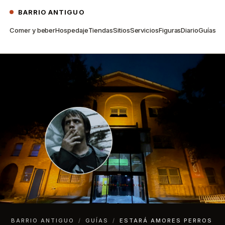
BARRIO ANTIGUO
Comer y beber
Hospedaje
Tiendas
Sitios
Servicios
Figuras
Diario
Guías
BARRIO ANTIGUO
/
GUÍAS
/
ESTARÁ AMORES PERROS