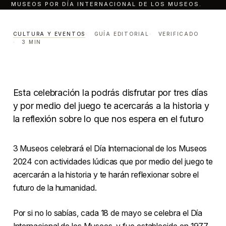
MUSEOS POR DÍA INTERNACIONAL DE LOS MUSEOS.
Esto habrá en 3 Museos
por Día Internacional de los
CULTURA Y EVENTOS
GUÍA EDITORIAL
VERIFICADO
3 MIN
Museos.
CULTURA Y EVENTOS
LECTURA · 3 MIN
CENTRO · MONTERREY
Esta celebración la podrás disfrutar por tres días
y por medio del juego te acercarás a la historia y
la reflexión sobre lo que nos espera en el futuro
3 Museos celebrará el Día Internacional de los Museos
2024 con actividades lúdicas que por medio del juego te
acercarán a la historia y te harán reflexionar sobre el
futuro de la humanidad.
Por si no lo sabías, cada 18 de mayo se celebra el Día
Internacional de los Museos, y fue establecido en 1977